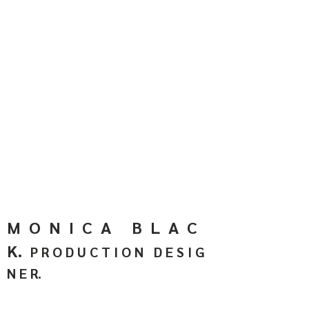
M O N I C A B L A C
K.
P R O D U C T I O N D E S I G
N E R.